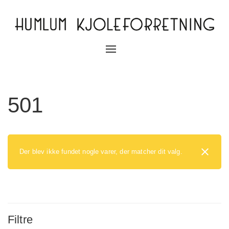
Slå
navigation
til/fra
501
Der blev ikke fundet nogle varer, der matcher dit valg.
Filtre