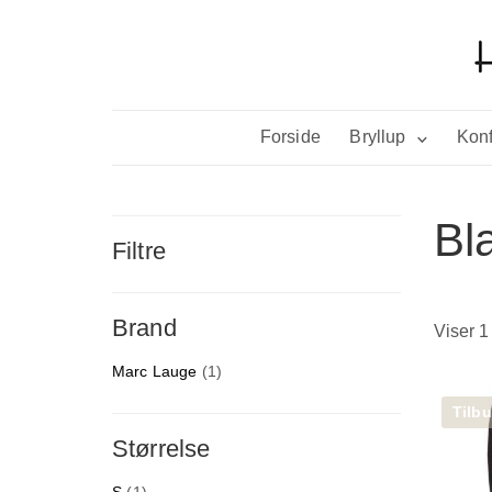
Forside
Bryllup
Konf
Bl
Filtre
Brand
Viser 1
Marc Lauge
(1)
Tilbu
Størrelse
S
(1)