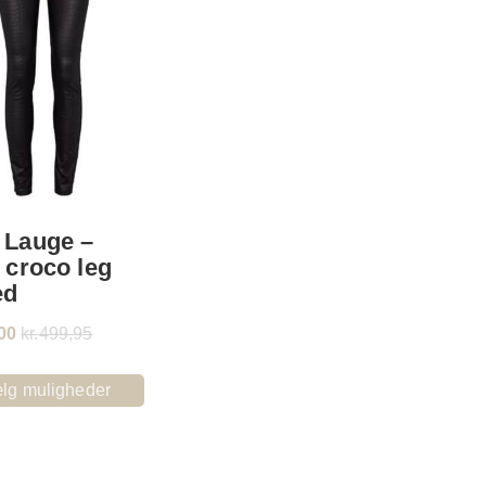
 Lauge –
 croco leg
ed
00
kr.
499,95
lg muligheder