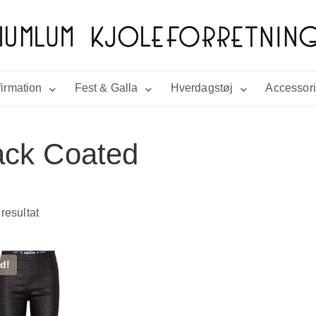
irmation
Fest & Galla
Hverdagstøj
Accessor
ack Coated
 resultat
d!