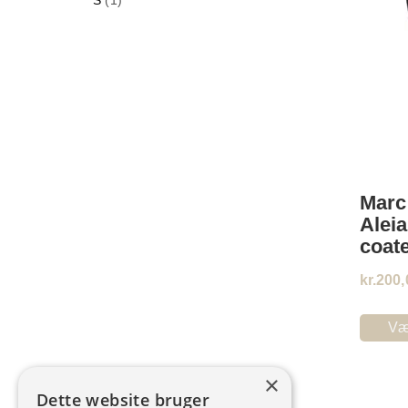
Marc
Aleia
coat
kr.
200,
Væ
×
Dette website bruger