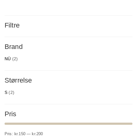
Filtre
Brand
NÜ
(2)
Størrelse
S
(2)
Pris
Mindste
Højeste
Pris:
kr.150
—
kr.200