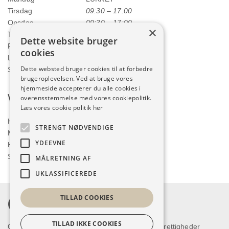
Tirsdag
09:30 – 17:00
Onsdag
09:30 – 17:00
×
Torsdag
09:30 – 17:00
Dette website bruger
Fredag
09:30 – 17:00
cookies
Lørdag
09:00 – 12:00
Dette websted bruger cookies til at forbedre
Søndag
LUKKET
brugeroplevelsen. Ved at bruge vores
hjemmeside accepterer du alle cookies i
Webshop
overensstemmelse med vores cookiepolitik.
Læs vores cookie politik her
Handelsbetingelser
STRENGT NØDVENDIGE
Min konto
YDEEVNE
Kurv
Shop
MÅLRETNING AF
UKLASSIFICEREDE
TILLAD COOKIES
TILLAD IKKE COOKIES
Copyright © 2026 Humlum Kjoleforretning. Alle rettigheder