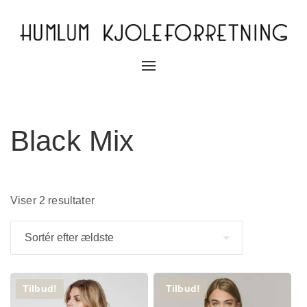
Slå
navigation
til/fra
Black Mix
Viser 2 resultater
Tilbud!
Tilbud!