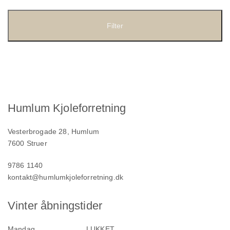
pris
pris
Filter
Humlum Kjoleforretning
Vesterbrogade 28, Humlum
7600 Struer
9786 1140
kontakt@humlumkjoleforretning.dk
Vinter åbningstider
Mandag
LUKKET