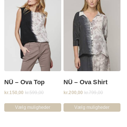
NÜ – Ova Top
NÜ – Ova Shirt
kr.
150,00
kr.
599,00
kr.
200,00
kr.
799,00
Vælg muligheder
Vælg muligheder