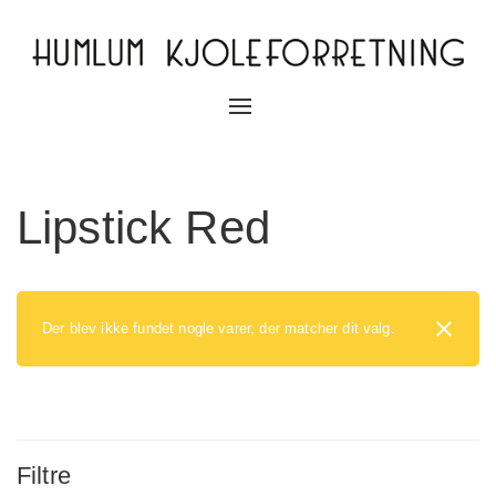
Slå
navigation
til/fra
Lipstick Red
Der blev ikke fundet nogle varer, der matcher dit valg.
Filtre