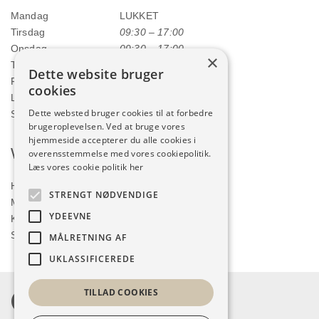
Mandag
LUKKET
Tirsdag
09:30 – 17:00
Onsdag
09:30 – 17:00
×
Torsdag
09:30 – 17:00
Dette website bruger
Fredag
09:30 – 17:00
cookies
Lørdag
09:00 – 12:00
Dette websted bruger cookies til at forbedre
Søndag
LUKKET
brugeroplevelsen. Ved at bruge vores
hjemmeside accepterer du alle cookies i
Webshop
overensstemmelse med vores cookiepolitik.
Læs vores cookie politik her
Handelsbetingelser
STRENGT NØDVENDIGE
Min konto
YDEEVNE
Kurv
Shop
MÅLRETNING AF
UKLASSIFICEREDE
TILLAD COOKIES