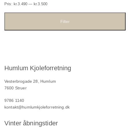
Mindste
Højeste
Pris:
kr.3.490
—
kr.3.500
pris
pris
Filter
Humlum Kjoleforretning
Vesterbrogade 28, Humlum
7600 Struer
9786 1140
kontakt@humlumkjoleforretning.dk
Vinter åbningstider