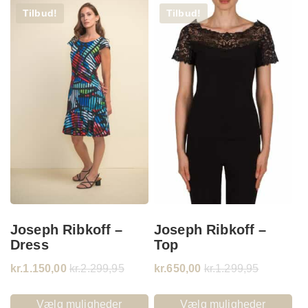
Tilbud!
Tilbud!
Joseph Ribkoff –
Joseph Ribkoff –
Dress
Top
kr.
1.150,00
kr.
2.299,95
kr.
650,00
kr.
1.299,95
Vælg muligheder
Vælg muligheder