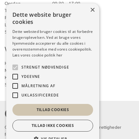
Onsdag
09:30 – 17:00
×
Torsdag
09:30 – 17:00
Dette website bruger
Fredag
09:30 – 17:00
cookies
Lørdag
09:00 – 12:00
Dette websted bruger cookies til at forbedre
Søndag
LUKKET
brugeroplevelsen. Ved at bruge vores
hjemmeside accepterer du alle cookies i
Webshop
overensstemmelse med vores cookiepolitik.
Læs vores cookie politik her
Handelsbetingelser
STRENGT NØDVENDIGE
Min konto
YDEEVNE
Kurv
Shop
MÅLRETNING AF
UKLASSIFICEREDE
TILLAD COOKIES
TILLAD IKKE COOKIES
Copyright © 2026 Humlum Kjoleforretning. Alle rettigheder
forbeholdes.
VIS DETALJER