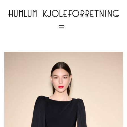
Slå
navigation
til/fra