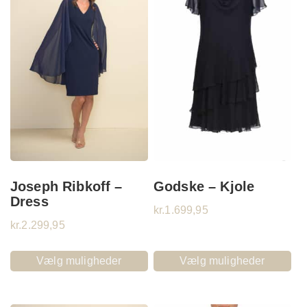
Joseph Ribkoff –
Godske – Kjole
Dress
kr.
1.699,95
kr.
2.299,95
Vælg muligheder
Vælg muligheder