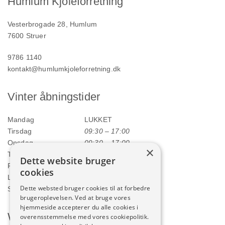
Humlum Kjoleforretning
Vesterbrogade 28, Humlum
7600 Struer
9786 1140
kontakt@humlumkjoleforretning.dk
Vinter åbningstider
Mandag
LUKKET
Tirsdag
09:30 – 17:00
Onsdag
09:30 – 17:00
×
Torsdag
09:30 – 17:00
Dette website bruger
Fredag
09:30 – 17:00
cookies
Lørdag
09:00 – 12:00
Dette websted bruger cookies til at forbedre
Søndag
LUKKET
brugeroplevelsen. Ved at bruge vores
hjemmeside accepterer du alle cookies i
Webshop
overensstemmelse med vores cookiepolitik.