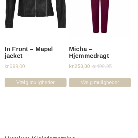
In Front – Mapel
Micha –
jacket
Hjemmedragt
kr.
699,00
kr.
250,00
kr.
499,95
Vælg muligheder
Vælg muligheder