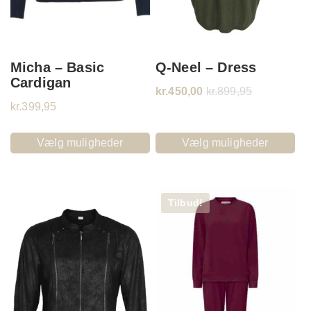
Micha – Basic
Q-Neel – Dress
Cardigan
kr.
450,00
kr.
899,95
kr.
399,95
Vælg muligheder
Vælg muligheder
Tilbud!