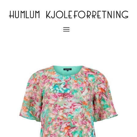
Slå
navigation
til/fra