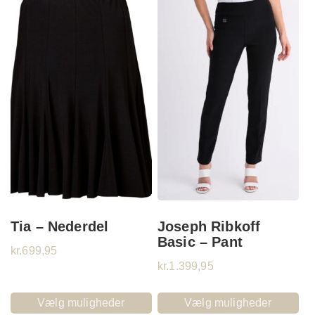
Tia – Nederdel
Joseph Ribkoff
Basic – Pant
kr.
699,95
kr.
1.399,95
Vælg muligheder
Vælg muligheder