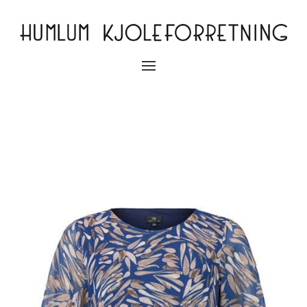
Slå
navigation
til/fra