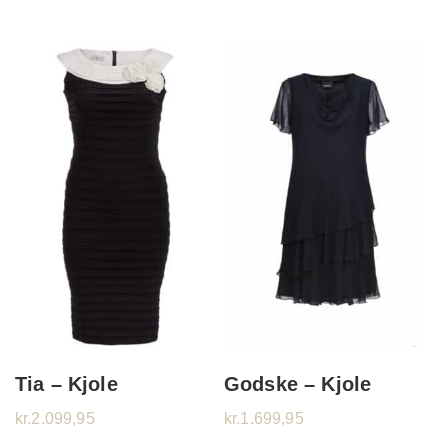
Tia – Kjole
Godske – Kjole
kr.
2.099,95
kr.
1.699,95