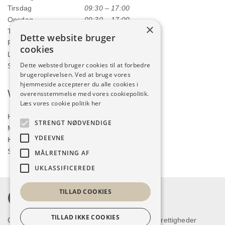
Tirsdag
09:30 – 17:00
Onsdag
09:30 – 17:00
×
Torsdag
09:30 – 17:00
Dette website bruger
Fredag
09:30 – 17:00
cookies
Lørdag
09:00 – 12:00
Dette websted bruger cookies til at forbedre
Søndag
LUKKET
brugeroplevelsen. Ved at bruge vores
hjemmeside accepterer du alle cookies i
Webshop
overensstemmelse med vores cookiepolitik.
Læs vores cookie politik her
Handelsbetingelser
STRENGT NØDVENDIGE
Min konto
YDEEVNE
Kurv
Shop
MÅLRETNING AF
UKLASSIFICEREDE
TILLAD COOKIES
TILLAD IKKE COOKIES
Copyright © 2026 Humlum Kjoleforretning. Alle rettigheder