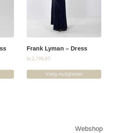
ess
Frank Lyman – Dress
kr.
2.799,95
Vælg muligheder
Webshop