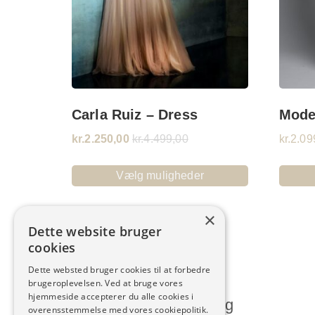
Carla Ruiz – Dress
Mode
kr.
2.250,00
kr.
4.499,00
kr.
2.09
Vælg muligheder
×
Dette website bruger
cookies
Dette websted bruger cookies til at forbedre
brugeroplevelsen. Ved at bruge vores
hjemmeside accepterer du alle cookies i
Humlum Kjoleforretning
overensstemmelse med vores cookiepolitik.