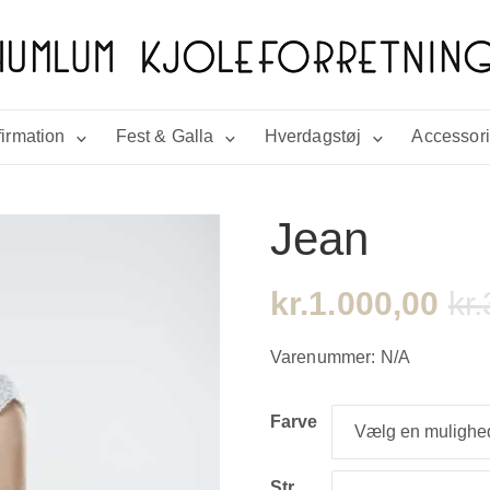
irmation
Fest & Galla
Hverdagstøj
Accessor
Jean
kr.
1.000,00
kr.
Varenummer:
N/A
Farve
Str.