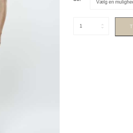
Antal
T