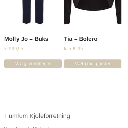
Molly Jo – Buks
Tia – Bolero
kr.
999,95
kr.
599,95
Vælg muligheder
Vælg muligheder
Humlum Kjoleforretning