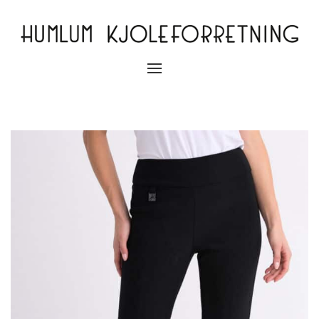
Slå
navigation
til/fra