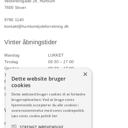
Vesterbrogade 28, Humlum
7600 Struer
9786 1140
kontakt@humlumkjoleforretning.dk
Vinter åbningstider
Mandag
LUKKET
Tirsdag
09:30 – 17:00
Onsdag
09:30 – 17:00
×
Torsdag
09:30 – 17:00
Dette website bruger
Fredag
09:30 – 17:00
cookies
Lørdag
09:00 – 12:00
Dette websted bruger cookies til at forbedre
Søndag
LUKKET
brugeroplevelsen. Ved at bruge vores
hjemmeside accepterer du alle cookies i
Webshop
overensstemmelse med vores cookiepolitik.
Læs vores cookie politik her
Handelsbetingelser
STRENGT NØDVENDIGE