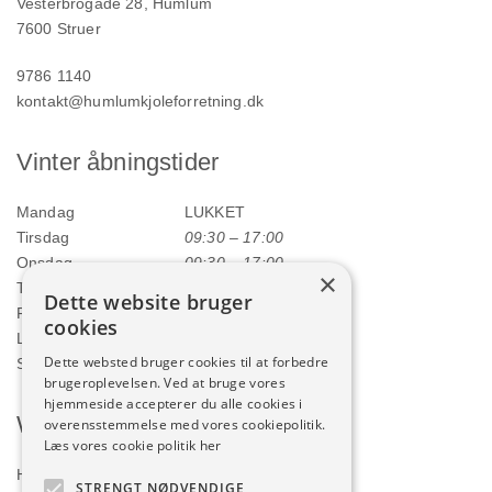
Vesterbrogade 28, Humlum
7600 Struer
9786 1140
kontakt@humlumkjoleforretning.dk
Vinter åbningstider
Mandag
LUKKET
Tirsdag
09:30 – 17:00
Onsdag
09:30 – 17:00
×
Torsdag
09:30 – 17:00
Dette website bruger
Fredag
09:30 – 17:00
cookies
Lørdag
09:00 – 12:00
Dette websted bruger cookies til at forbedre
Søndag
LUKKET
brugeroplevelsen. Ved at bruge vores
hjemmeside accepterer du alle cookies i
Webshop
overensstemmelse med vores cookiepolitik.
Læs vores cookie politik her
Handelsbetingelser
STRENGT NØDVENDIGE