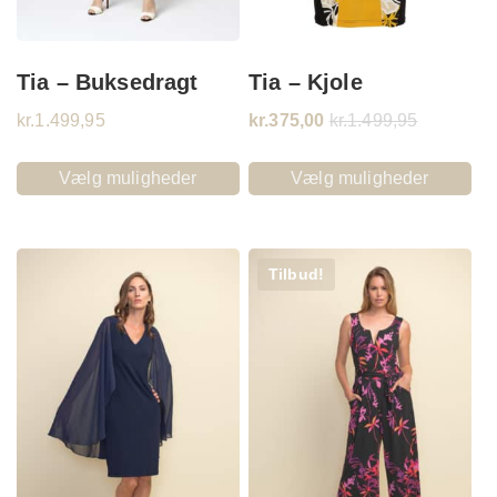
Tia – Buksedragt
Tia – Kjole
kr.
1.499,95
kr.
375,00
kr.
1.499,95
Vælg muligheder
Vælg muligheder
Tilbud!