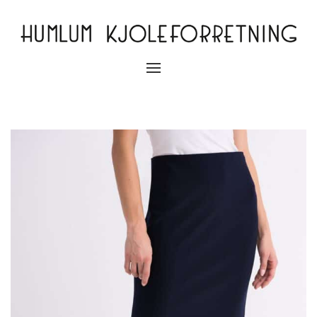
Slå
navigation
til/fra