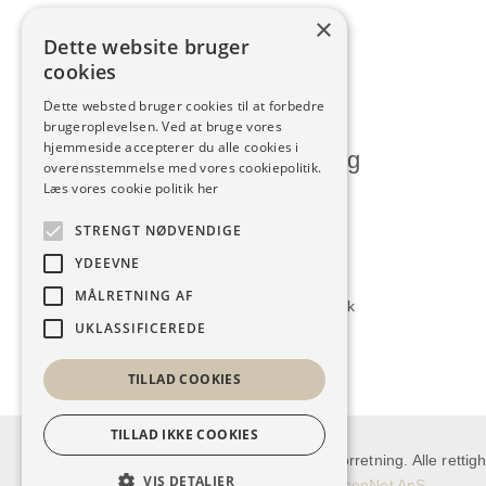
×
Dette website bruger
cookies
Dette websted bruger cookies til at forbedre
brugeroplevelsen. Ved at bruge vores
hjemmeside accepterer du alle cookies i
Humlum Kjoleforretning
overensstemmelse med vores cookiepolitik.
Læs vores cookie politik her
Vesterbrogade 28, Humlum
STRENGT NØDVENDIGE
7600 Struer
YDEEVNE
9786 1140
MÅLRETNING AF
kontakt@humlumkjoleforretning.dk
UKLASSIFICEREDE
TILLAD COOKIES
TILLAD IKKE COOKIES
Copyright © 2026 Humlum Kjoleforretning. Alle rettig
VIS DETALJER
Udarbejdet i samarbejde med
ResenNet ApS