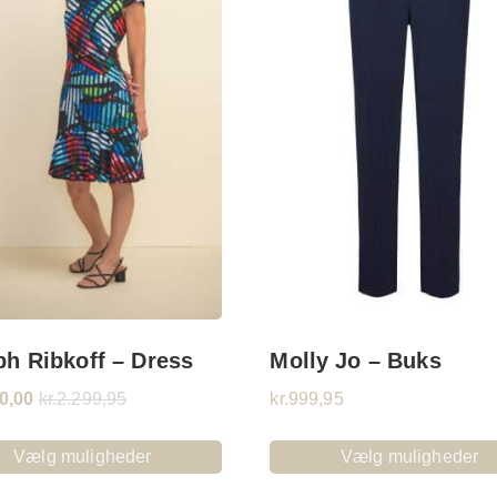
h Ribkoff – Dress
Molly Jo – Buks
0,00
kr.
2.299,95
kr.
999,95
Vælg muligheder
Vælg muligheder