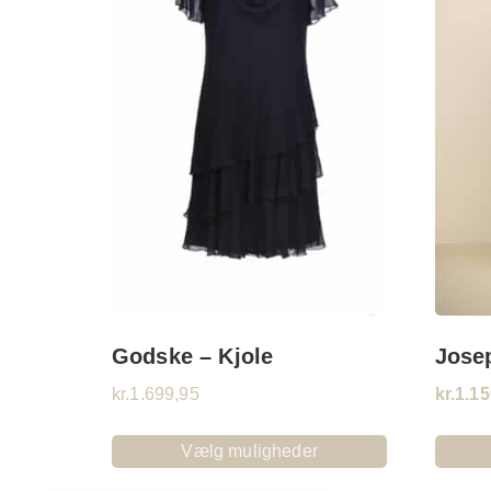
Godske – Kjole
Josep
kr.
1.699,95
kr.
1.15
Vælg muligheder