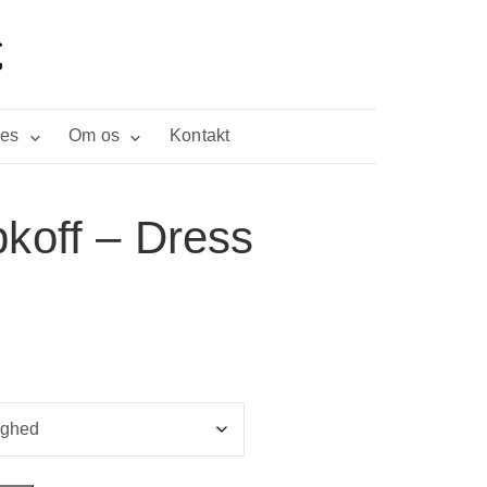
ies
Om os
Kontakt
koff – Dress