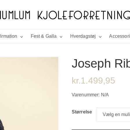
irmation
Fest & Galla
Hverdagstøj
Accessor
Joseph Rib
kr.
1.499,95
Varenummer:
N/A
Størrelse