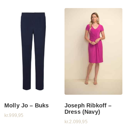
Molly Jo – Buks
Joseph Ribkoff –
Dress (Navy)
kr.
999,95
kr.
2.099,95