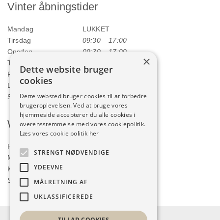
Vinter åbningstider
Mandag
LUKKET
Tirsdag
09:30 – 17:00
Onsdag
09:30 – 17:00
×
Torsdag
09:30 – 17:00
Dette website bruger
Fredag
09:30 – 17:00
cookies
Lørdag
09:00 – 12:00
Dette websted bruger cookies til at forbedre
Søndag
LUKKET
brugeroplevelsen. Ved at bruge vores
hjemmeside accepterer du alle cookies i
Webshop
overensstemmelse med vores cookiepolitik.
Læs vores cookie politik her
Handelsbetingelser
STRENGT NØDVENDIGE
Min konto
YDEEVNE
Kurv
Shop
MÅLRETNING AF
UKLASSIFICEREDE
TILLAD COOKIES