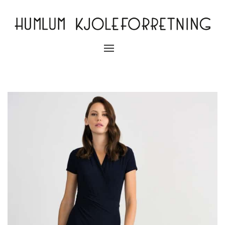
Slå
navigation
til/fra