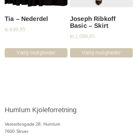
Tia – Nederdel
Joseph Ribkoff
Basic – Skirt
kr.
699,95
kr.
1.099,95
Vælg muligheder
Vælg muligheder
Humlum Kjoleforretning
Vesterbrogade 28, Humlum
7600 Struer