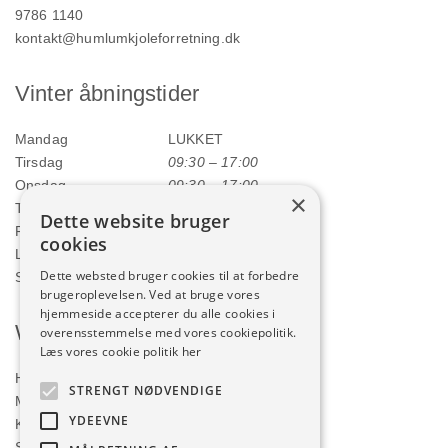
9786 1140
kontakt@humlumkjoleforretning.dk
Vinter åbningstider
Mandag
LUKKET
Tirsdag
09:30 – 17:00
Onsdag
09:30 – 17:00
×
Torsdag
09:30 – 17:00
Dette website bruger
Fredag
09:30 – 17:00
cookies
Lørdag
09:00 – 12:00
Dette websted bruger cookies til at forbedre
Søndag
LUKKET
brugeroplevelsen. Ved at bruge vores
hjemmeside accepterer du alle cookies i
Webshop
overensstemmelse med vores cookiepolitik.
Læs vores cookie politik her
Handelsbetingelser
STRENGT NØDVENDIGE
Min konto
YDEEVNE
Kurv
Shop