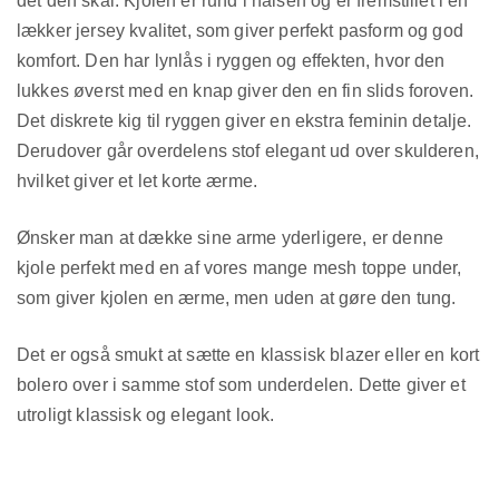
det den skal. Kjolen er rund i halsen og er fremstillet i en
lækker jersey kvalitet, som giver perfekt pasform og god
komfort. Den har lynlås i ryggen og effekten, hvor den
lukkes øverst med en knap giver den en fin slids foroven.
Det diskrete kig til ryggen giver en ekstra feminin detalje.
Derudover går overdelens stof elegant ud over skulderen,
hvilket giver et let korte ærme.
Ønsker man at dække sine arme yderligere, er denne
kjole perfekt med en af vores mange mesh toppe under,
som giver kjolen en ærme, men uden at gøre den tung.
Det er også smukt at sætte en klassisk blazer eller en kort
bolero over i samme stof som underdelen. Dette giver et
utroligt klassisk og elegant look.