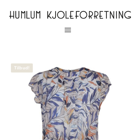
Slå
navigation
til/fra
Tilbud!