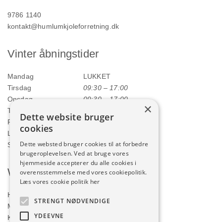
9786 1140
kontakt@humlumkjoleforretning.dk
Vinter åbningstider
Mandag
LUKKET
Tirsdag
09:30 – 17:00
Onsdag
09:30 – 17:00
×
Torsdag
09:30 – 17:00
Dette website bruger
Fredag
09:30 – 17:00
cookies
Lørdag
09:00 – 12:00
Dette websted bruger cookies til at forbedre
Søndag
LUKKET
brugeroplevelsen. Ved at bruge vores
hjemmeside accepterer du alle cookies i
Webshop
overensstemmelse med vores cookiepolitik.
Læs vores cookie politik her
Handelsbetingelser
STRENGT NØDVENDIGE
Min konto
YDEEVNE
Kurv