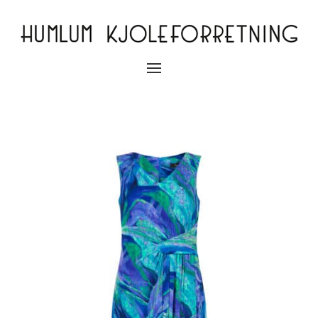
Slå
navigation
til/fra