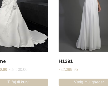
nne
H1391
0,00
kr.
8.500,00
kr.
2.099,95
Tilføj til kurv
Vælg muligheder