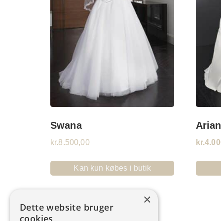
Swana
Aria
kr.
8.500,00
kr.
4.00
Kan kun købes i butik
×
Dette website bruger
cookies