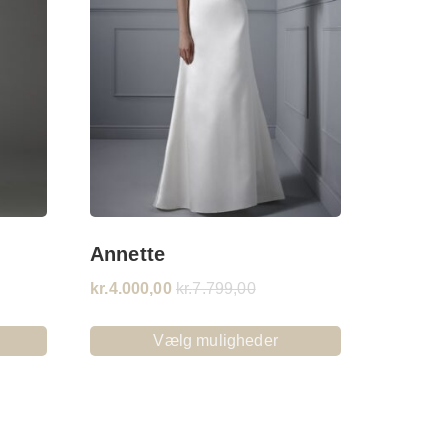
Annette
kr.
4.000,00
kr.
7.799,00
Vælg muligheder