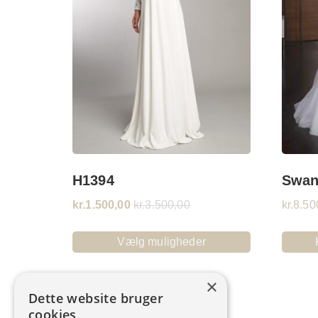
H1394
Swan
kr.
1.500,00
kr.
3.500,00
kr.
8.50
Vælg muligheder
×
Dette website bruger
cookies