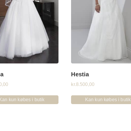
a
Hestia
0,00
kr.
8.500,00
Kan kun købes i butik
Kan kun købes i butik