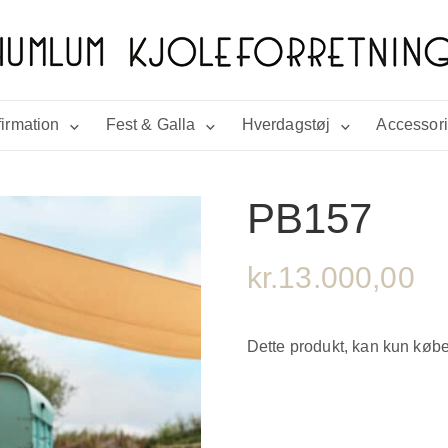
irmation
Fest & Galla
Hverdagstøj
Accessor
PB157
kr.
13.000,00
Dette produkt, kan kun købe