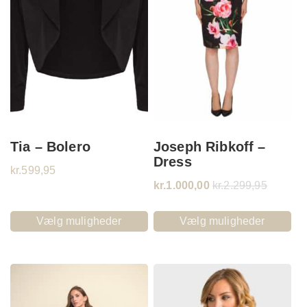
Tia – Bolero
Joseph Ribkoff –
Dress
kr.
599,95
kr.
1.000,00
kr.
2.299,95
Vælg muligheder
Vælg muligheder