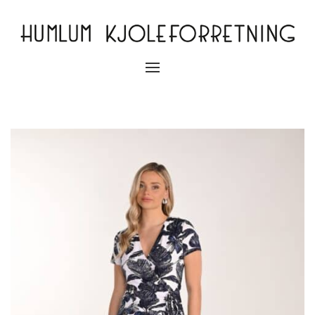
Slå
navigation
til/fra