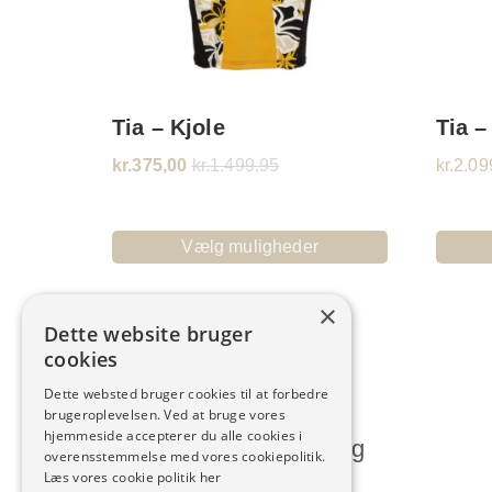
Tia – Kjole
Tia –
kr.
375,00
kr.
1.499,95
kr.
2.09
Vælg muligheder
×
Dette website bruger
cookies
Dette websted bruger cookies til at forbedre
brugeroplevelsen. Ved at bruge vores
hjemmeside accepterer du alle cookies i
Humlum Kjoleforretning
overensstemmelse med vores cookiepolitik.
Læs vores cookie politik her