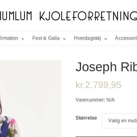
irmation
Fest & Galla
Hverdagstøj
Accessor
Joseph Rib
kr.
2.799,95
Varenummer:
N/A
Størrelse