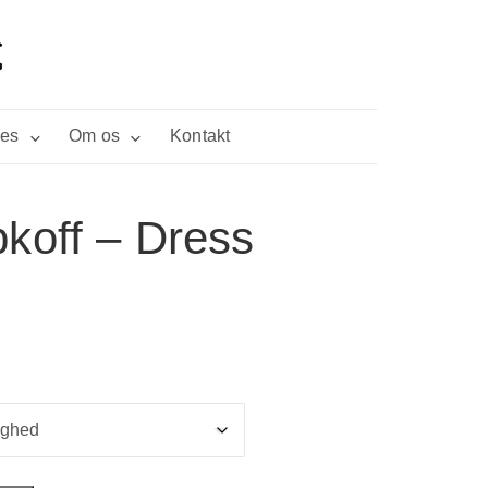
ies
Om os
Kontakt
koff – Dress