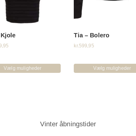
 Kjole
Tia – Bolero
9,95
kr.
599,95
Vælg muligheder
Vælg muligheder
Vinter åbningstider