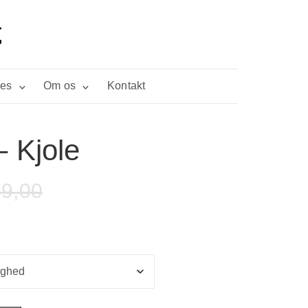
ies
Om os
Kontakt
 Kjole
9,00