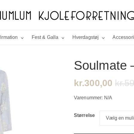
irmation
Fest & Galla
Hverdagstøj
Accessor
Soulmate –
kr.
300,00
kr.
59
Varenummer:
N/A
Størrelse