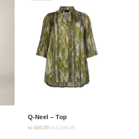
Q-Neel – Top
kr.
600,00
kr.
1.199,95