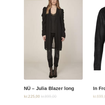
NÜ – Julia Blazer long
In Fr
kr.
225,00
kr.
899,00
kr.
699,