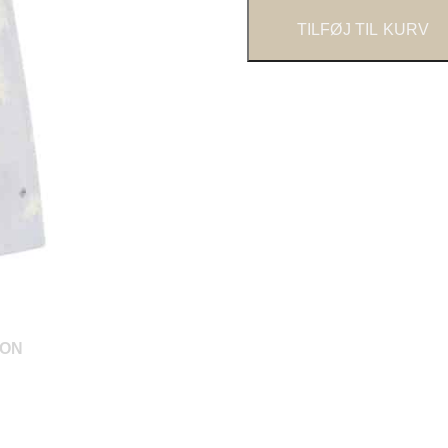
TILFØJ TIL KURV
ION