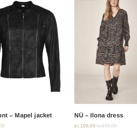
ont – Mapel jacket
NÜ – Ilona dress
00
kr.
100,00
kr.
899,00