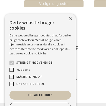
Vælg muligheder
×
Dette website bruger
cookies
Dette websted bruger cookies til at forbedre
brugeroplevelsen. Ved at bruge vores
hjemmeside accepterer du alle cookies i
Humlum Kjoleforretning
overensstemmelse med vores cookiepolitik.
Læs vores cookie politik her
Vesterbrogade 28, Humlum
STRENGT NØDVENDIGE
7600 Struer
YDEEVNE
9786 1140
MÅLRETNING AF
kontakt@humlumkjoleforretning.dk
UKLASSIFICEREDE
TILLAD COOKIES