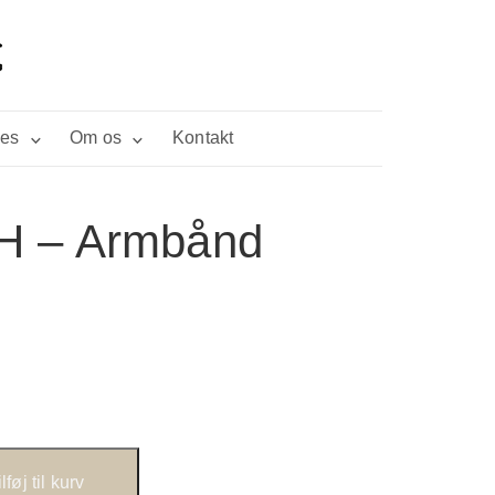
ies
Om os
Kontakt
H – Armbånd
ilføj til kurv