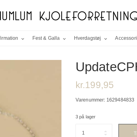
irmation
Fest & Galla
Hverdagstøj
Accessor
UpdateCP
kr.
199,95
Varenummer:
1629484833
3 på lager
Antal
T