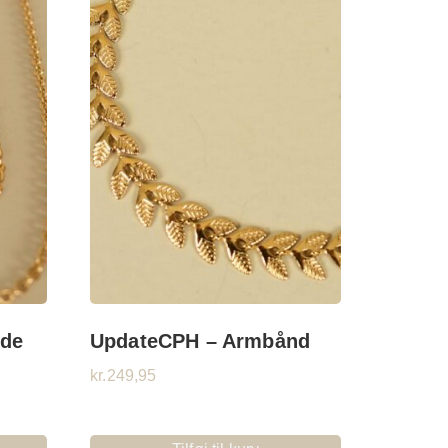
æde
UpdateCPH – Armbånd
kr.
249,95