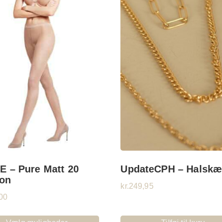
E – Pure Matt 20
UpdateCPH – Halsk
on
kr.
249,95
00