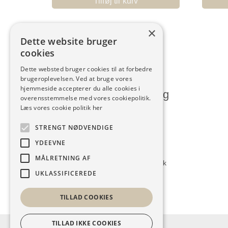
Tilføj til kurv
×
Dette website bruger
cookies
Dette websted bruger cookies til at forbedre
brugeroplevelsen. Ved at bruge vores
hjemmeside accepterer du alle cookies i
Humlum Kjoleforretning
overensstemmelse med vores cookiepolitik.
Læs vores cookie politik her
Vesterbrogade 28, Humlum
STRENGT NØDVENDIGE
7600 Struer
YDEEVNE
9786 1140
MÅLRETNING AF
kontakt@humlumkjoleforretning.dk
UKLASSIFICEREDE
TILLAD COOKIES
TILLAD IKKE COOKIES