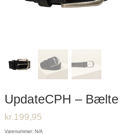
UpdateCPH – Bælte
kr.
199,95
Varenummer:
N/A