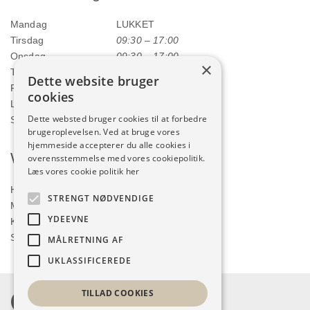
Mandag
LUKKET
Tirsdag
09:30 – 17:00
Onsdag
09:30 – 17:00
×
Torsdag
09:30 – 17:00
Dette website bruger
Fredag
09:30 – 17:00
cookies
Lørdag
09:00 – 12:00
Dette websted bruger cookies til at forbedre
Søndag
LUKKET
brugeroplevelsen. Ved at bruge vores
hjemmeside accepterer du alle cookies i
Webshop
overensstemmelse med vores cookiepolitik.
Læs vores cookie politik her
Handelsbetingelser
STRENGT NØDVENDIGE
Min konto
YDEEVNE
Kurv
Shop
MÅLRETNING AF
UKLASSIFICEREDE
TILLAD COOKIES