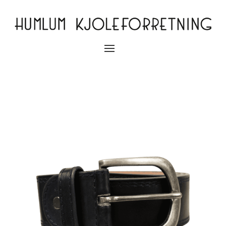
Slå
navigation
til/fra