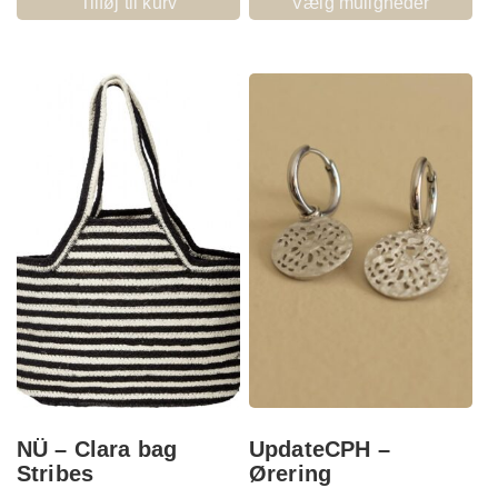
Tilføj til kurv
Vælg muligheder
NÜ – Clara bag
UpdateCPH –
Stribes
Ørering