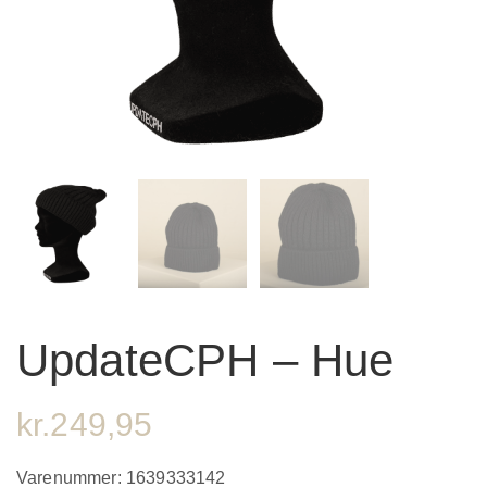
UpdateCPH – Hue
kr.
249,95
Varenummer:
1639333142