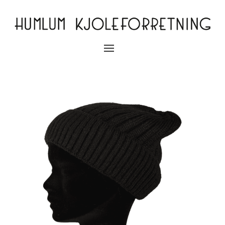
Slå
navigation
til/fra