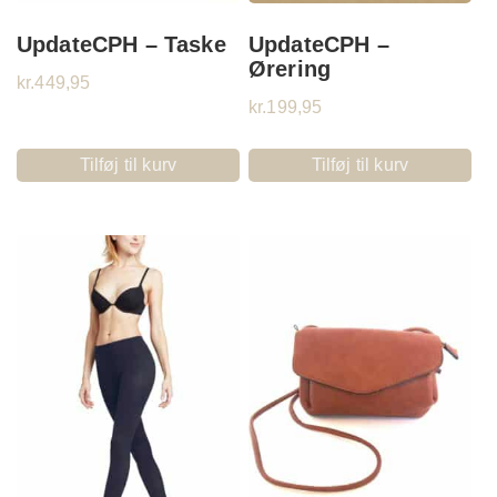
UpdateCPH – Taske
UpdateCPH –
Ørering
kr.
449,95
kr.
199,95
Tilføj til kurv
Tilføj til kurv