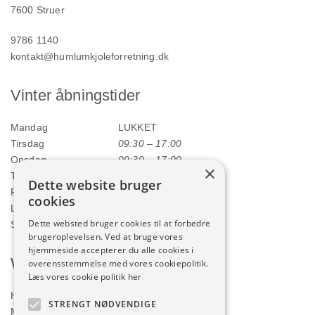
7600 Struer
9786 1140
kontakt@humlumkjoleforretning.dk
Vinter åbningstider
Mandag
LUKKET
Tirsdag
09:30 – 17:00
Onsdag
09:30 – 17:00
×
Torsdag
09:30 – 17:00
Dette website bruger
Fredag
09:30 – 17:00
cookies
Lørdag
09:00 – 12:00
Dette websted bruger cookies til at forbedre
Søndag
LUKKET
brugeroplevelsen. Ved at bruge vores
hjemmeside accepterer du alle cookies i
Webshop
overensstemmelse med vores cookiepolitik.
Læs vores cookie politik her
Handelsbetingelser
STRENGT NØDVENDIGE
Min konto