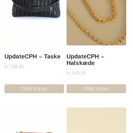
UpdateCPH – Taske
UpdateCPH –
Halskæde
kr.
799,95
kr.
249,95
Tilføj til kurv
Tilføj til kurv