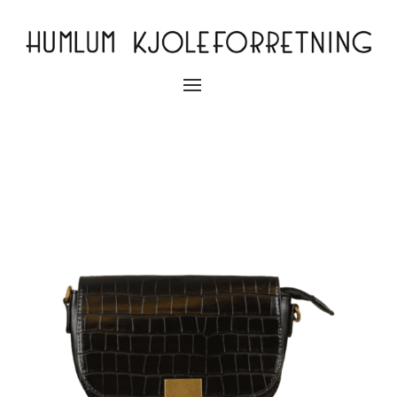
Slå
navigation
til/fra