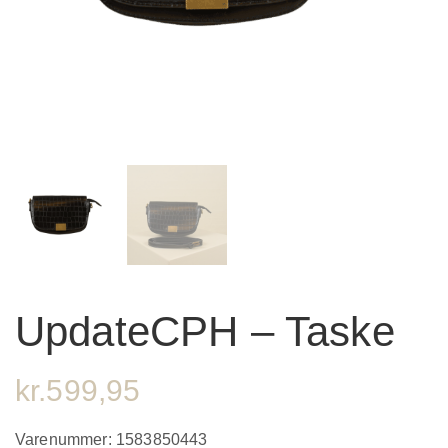
UpdateCPH – Taske
kr.
599,95
Varenummer:
1583850443