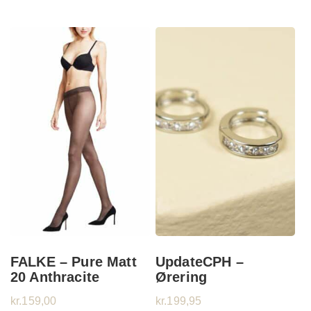
FALKE – Pure Matt
UpdateCPH –
20 Anthracite
Ørering
kr.
159,00
kr.
199,95