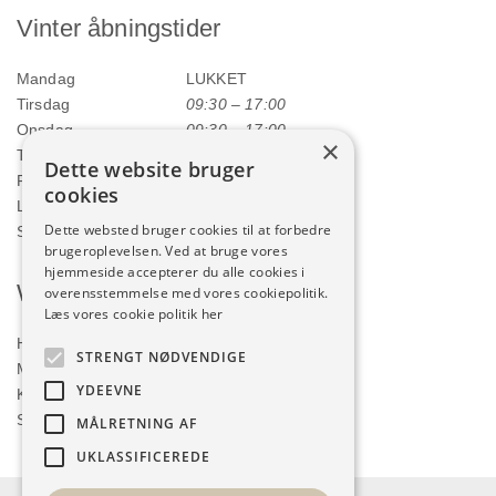
Vinter åbningstider
Mandag
LUKKET
Tirsdag
09:30 – 17:00
Onsdag
09:30 – 17:00
×
Torsdag
09:30 – 17:00
Dette website bruger
Fredag
09:30 – 17:00
cookies
Lørdag
09:00 – 12:00
Dette websted bruger cookies til at forbedre
Søndag
LUKKET
brugeroplevelsen. Ved at bruge vores
hjemmeside accepterer du alle cookies i
Webshop
overensstemmelse med vores cookiepolitik.
Læs vores cookie politik her
Handelsbetingelser
STRENGT NØDVENDIGE
Min konto
YDEEVNE
Kurv
Shop
MÅLRETNING AF
UKLASSIFICEREDE