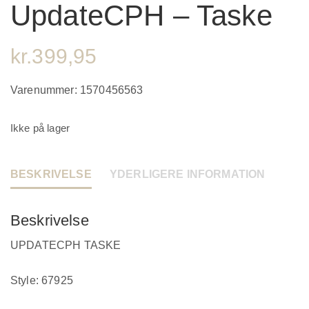
UpdateCPH – Taske
kr.
399,95
Varenummer:
1570456563
Ikke på lager
BESKRIVELSE
YDERLIGERE INFORMATION
Beskrivelse
UPDATECPH TASKE
Style: 67925