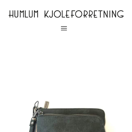
Slå
navigation
til/fra