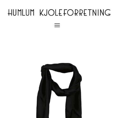
Slå
navigation
til/fra