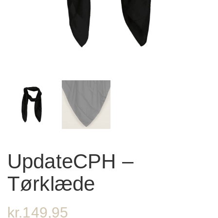
UpdateCPH –
Tørklæde
kr.
149,95