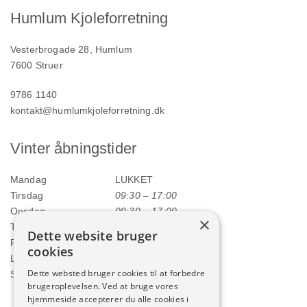
Humlum Kjoleforretning
Vesterbrogade 28, Humlum
7600 Struer
9786 1140
kontakt@humlumkjoleforretning.dk
Vinter åbningstider
Mandag
LUKKET
Tirsdag
09:30 – 17:00
Onsdag
09:30 – 17:00
×
Torsdag
09:30 – 17:00
Dette website bruger
Fredag
09:30 – 17:00
cookies
Lørdag
09:00 – 12:00
Dette websted bruger cookies til at forbedre
Søndag
LUKKET
brugeroplevelsen. Ved at bruge vores
hjemmeside accepterer du alle cookies i