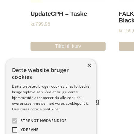
UpdateCPH – Taske
FALK
Blac
kr.
799,95
kr.
159,
Tilføj til kurv
×
Dette website bruger
cookies
Dette websted bruger cookies til at forbedre
brugeroplevelsen. Ved at bruge vores
hjemmeside accepterer du alle cookies i
Humlum Kjoleforretning
overensstemmelse med vores cookiepolitik.
Læs vores cookie politik her
Vesterbrogade 28, Humlum
STRENGT NØDVENDIGE
7600 Struer
YDEEVNE