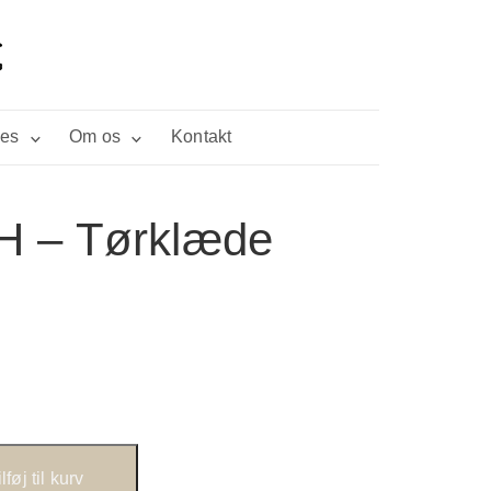
ies
Om os
Kontakt
H – Tørklæde
ilføj til kurv