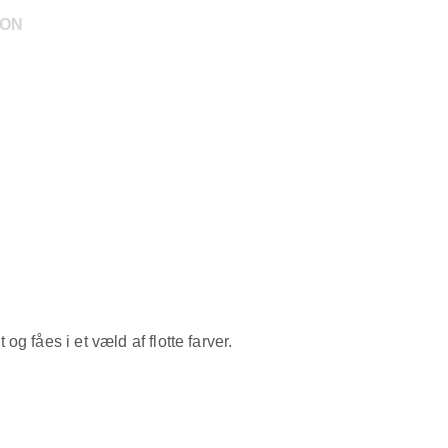
ION
g fåes i et væld af flotte farver.