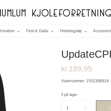
irmation
Fest & Galla
Hverdagstøj
Accessor
UpdateCP
kr.
199,95
Varenummer:
1552386914
5 på lager
Antal
T