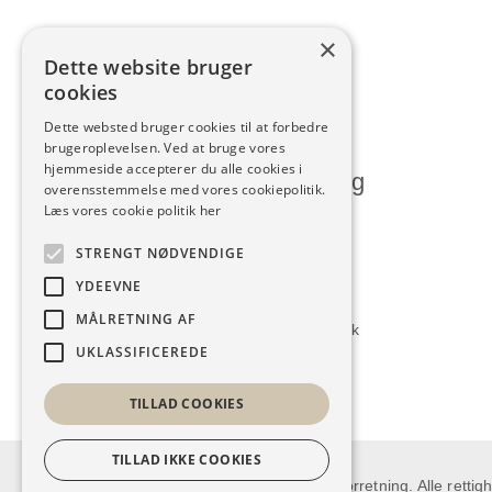
×
Dette website bruger
cookies
Dette websted bruger cookies til at forbedre
brugeroplevelsen. Ved at bruge vores
hjemmeside accepterer du alle cookies i
Humlum Kjoleforretning
overensstemmelse med vores cookiepolitik.
Læs vores cookie politik her
Vesterbrogade 28, Humlum
STRENGT NØDVENDIGE
7600 Struer
YDEEVNE
9786 1140
MÅLRETNING AF
kontakt@humlumkjoleforretning.dk
UKLASSIFICEREDE
TILLAD COOKIES
TILLAD IKKE COOKIES
Copyright © 2026 Humlum Kjoleforretning. Alle rettig