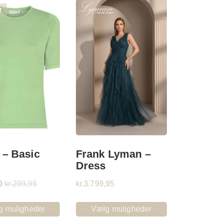
!
 – Basic
Frank Lyman –
Dress
0
kr.
299,95
kr.
3.799,95
g muligheder
Vælg muligheder