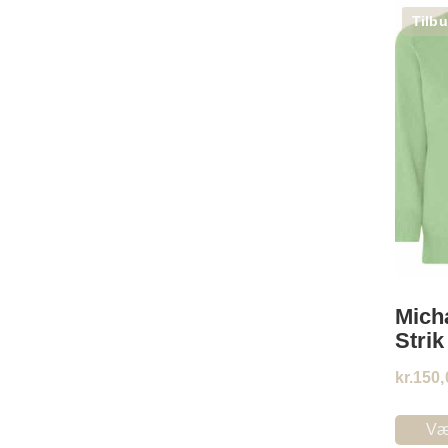
Tilbu
Mich
Strik
kr.
150,
Væ