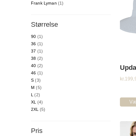
Frank Lyman
(1)
Størrelse
90
(1)
36
(1)
37
(1)
38
(2)
40
(2)
Upda
46
(1)
kr.
199,
S
(3)
M
(5)
L
(2)
Væ
XL
(4)
2XL
(5)
Pris