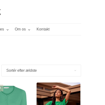
ies
Om os
Kontakt
!