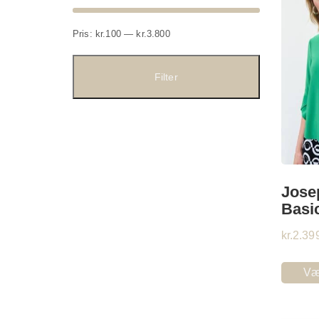
Mindste
Højeste
Pris:
kr.100
—
kr.3.800
pris
pris
Filter
Jose
Basi
kr.
2.39
Væ