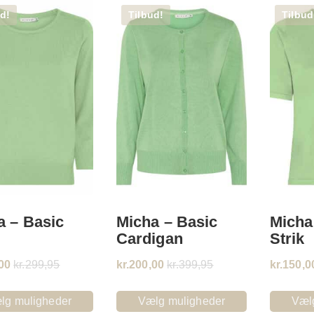
d!
Tilbud!
Tilbud
a – Basic
Micha – Basic
Micha
Cardigan
Strik
00
kr.
299,95
kr.
200,00
kr.
399,95
kr.
150,0
lg muligheder
Vælg muligheder
Væl