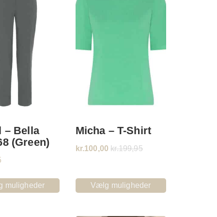
 – Bella
Micha – T-Shirt
68 (Green)
kr.
100,00
kr.
199,95
5
g muligheder
Vælg muligheder