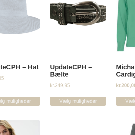
teCPH – Hat
UpdateCPH –
Micha
Bælte
Cardi
95
kr.
249,95
kr.
200,0
lg muligheder
Vælg muligheder
Væl