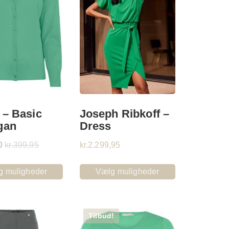
 – Basic
Joseph Ribkoff –
gan
Dress
0
kr.
399,95
kr.
2.299,95
g muligheder
Vælg muligheder
Tilbud!