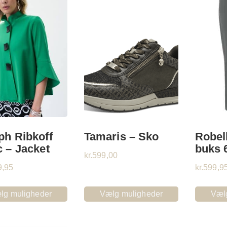
ph Ribkoff
Tamaris – Sko
Robell
c – Jacket
buks 
kr.
599,00
9,95
kr.
599,9
lg muligheder
Vælg muligheder
Væl