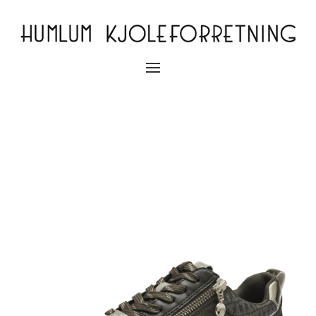
Slå
navigation
til/fra