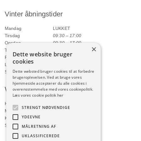
Vinter åbningstider
Mandag
LUKKET
Tirsdag
09:30 – 17:00
Onsdag
09:30 – 17:00
×
Torsdag
09:30 – 17:00
Dette website bruger
Fredag
09:30 – 17:00
cookies
Lørdag
09:00 – 12:00
Dette websted bruger cookies til at forbedre
Søndag
LUKKET
brugeroplevelsen. Ved at bruge vores
hjemmeside accepterer du alle cookies i
Webshop
overensstemmelse med vores cookiepolitik.
Læs vores cookie politik her
Handelsbetingelser
STRENGT NØDVENDIGE
Min konto
YDEEVNE
Kurv
Shop
MÅLRETNING AF
UKLASSIFICEREDE