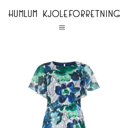
Slå
navigation
til/fra