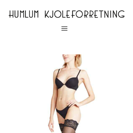
Slå
navigation
til/fra