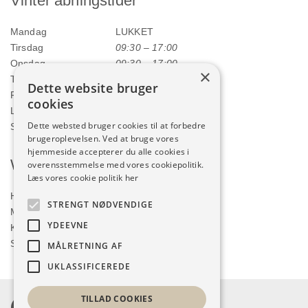
Vinter åbningstider
Mandag
LUKKET
Tirsdag
09:30 – 17:00
Onsdag
09:30 – 17:00
×
Torsdag
09:30 – 17:00
Dette website bruger
Fredag
09:30 – 17:00
cookies
Lørdag
09:00 – 12:00
Dette websted bruger cookies til at forbedre
Søndag
LUKKET
brugeroplevelsen. Ved at bruge vores
hjemmeside accepterer du alle cookies i
Webshop
overensstemmelse med vores cookiepolitik.
Læs vores cookie politik her
Handelsbetingelser
STRENGT NØDVENDIGE
Min konto
YDEEVNE
Kurv
Shop
MÅLRETNING AF
UKLASSIFICEREDE
TILLAD COOKIES