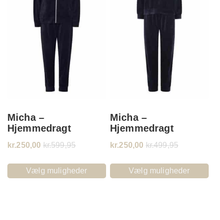
Micha –
Micha –
Hjemmedragt
Hjemmedragt
kr.
250,00
kr.
599,95
kr.
250,00
kr.
499,95
Vælg muligheder
Vælg muligheder