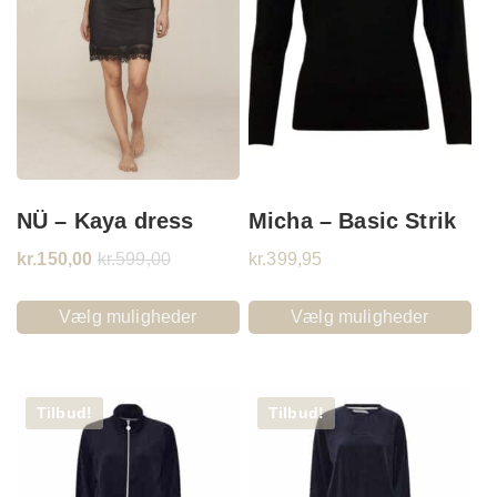
NÜ – Kaya dress
Micha – Basic Strik
kr.
150,00
kr.
599,00
kr.
399,95
Vælg muligheder
Vælg muligheder
Tilbud!
Tilbud!