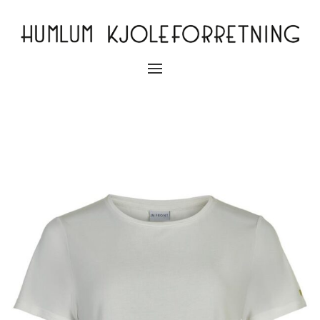
Slå
navigation
til/fra