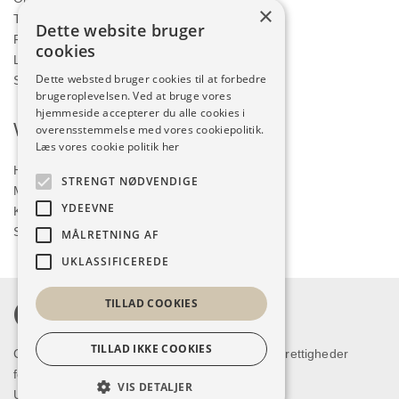
×
Torsdag
09:30 – 17:00
Dette website bruger
Fredag
09:30 – 17:00
cookies
Lørdag
09:00 – 12:00
Dette websted bruger cookies til at forbedre
Søndag
LUKKET
brugeroplevelsen. Ved at bruge vores
hjemmeside accepterer du alle cookies i
Webshop
overensstemmelse med vores cookiepolitik.
Læs vores cookie politik her
Handelsbetingelser
STRENGT NØDVENDIGE
Min konto
YDEEVNE
Kurv
Shop
MÅLRETNING AF
UKLASSIFICEREDE
TILLAD COOKIES
TILLAD IKKE COOKIES
Copyright © 2026 Humlum Kjoleforretning. Alle rettigheder
forbeholdes.
VIS DETALJER
Udarbejdet i samarbejde med
ResenNet ApS