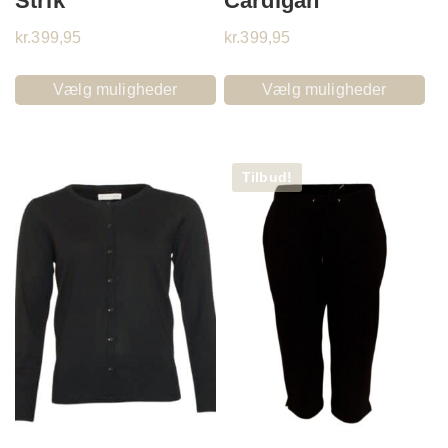
Strik
Cardigan
kr.
399,95
kr.
399,95
Vælg muligheder
Vælg muligheder
Tilbud!