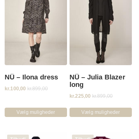
NÜ – Ilona dress
NÜ – Julia Blazer
long
kr.
100,00
kr.
899,00
kr.
225,00
kr.
899,00
Vælg muligheder
Vælg muligheder