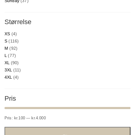
Sunday
(37)
Størrelse
XS
(4)
S
(116)
M
(92)
L
(77)
XL
(90)
3XL
(11)
4XL
(4)
Pris
Mindste
Højeste
Pris:
kr.100
—
kr.4.000
pris
pris