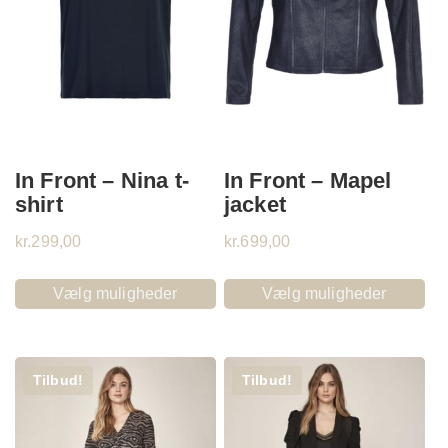
In Front – Nina t-
In Front – Mapel
shirt
jacket
kr.
299,00
kr.
699,00
Vælg muligheder
Vælg muligheder
Tilbud!
Tilbud!