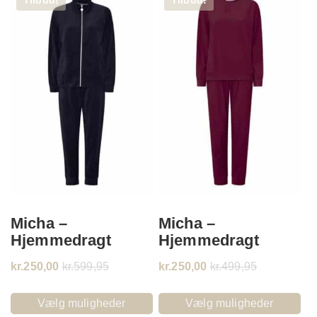
Tilbud!
Tilbud!
Micha –
Micha –
Hjemmedragt
Hjemmedragt
kr.
250,00
kr.
599,95
kr.
250,00
kr.
499,95
Vælg muligheder
Vælg muligheder