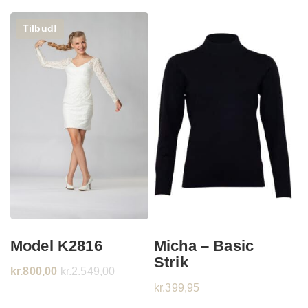
Tilbud!
Model K2816
Micha – Basic
Strik
kr.
800,00
kr.
2.549,00
kr.
399,95