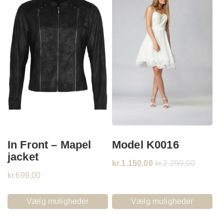
In Front – Mapel
Model K0016
jacket
kr.
1.150,00
kr.
2.299,00
kr.
699,00
Vælg muligheder
Vælg muligheder