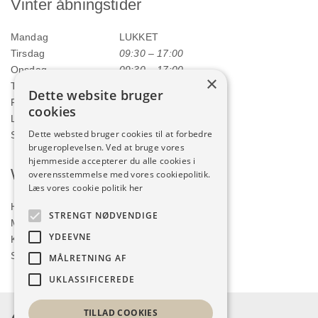
Vinter åbningstider
Mandag
LUKKET
Tirsdag
09:30 – 17:00
Onsdag
09:30 – 17:00
×
Torsdag
09:30 – 17:00
Dette website bruger
Fredag
09:30 – 17:00
cookies
Lørdag
09:00 – 12:00
Dette websted bruger cookies til at forbedre
Søndag
LUKKET
brugeroplevelsen. Ved at bruge vores
hjemmeside accepterer du alle cookies i
Webshop
overensstemmelse med vores cookiepolitik.
Læs vores cookie politik her
Handelsbetingelser
STRENGT NØDVENDIGE
Min konto
YDEEVNE
Kurv
Shop
MÅLRETNING AF
UKLASSIFICEREDE
TILLAD COOKIES