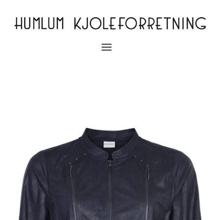
Slå
navigation
til/fra