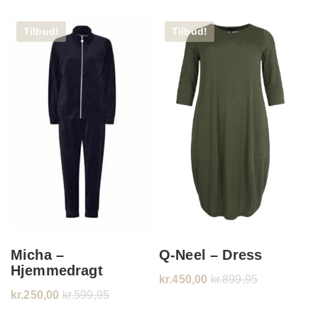
Tilbud!
Tilbud!
Micha –
Q-Neel – Dress
Hjemmedragt
kr.
450,00
kr.
899,95
kr.
250,00
kr.
599,95