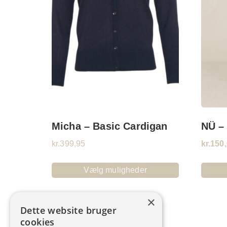
Micha – Basic Cardigan
NÜ –
kr.
399,95
kr.
150
Vælg muligheder
×
Dette website bruger
cookies