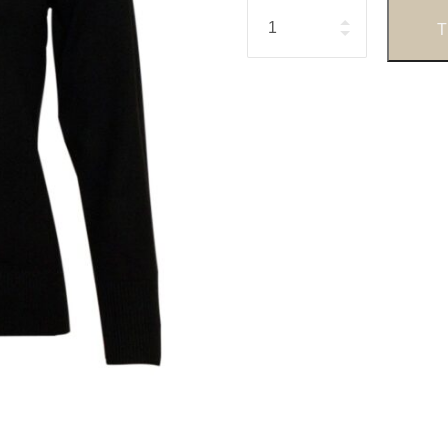
Antal
T