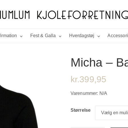
irmation
Fest & Galla
Hverdagstøj
Accessor
Micha – Ba
kr.
399,95
Varenummer:
N/A
Størrelse