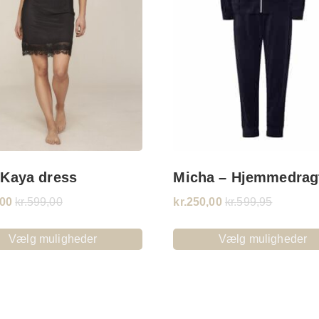
 Kaya dress
Micha – Hjemmedrag
,00
kr.
599,00
kr.
250,00
kr.
599,95
Vælg muligheder
Vælg muligheder