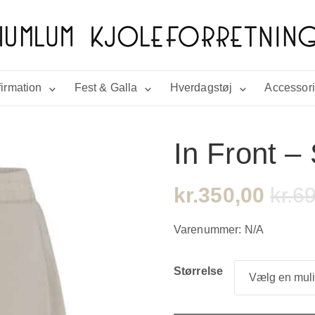
irmation
Fest & Galla
Hverdagstøj
Accessor
In Front –
kr.
350,00
kr.
69
Varenummer:
N/A
Størrelse