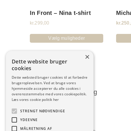
In Front – Nina t-shirt
Mich
kr.
299,00
kr.
250
Vælg muligheder
×
Dette website bruger
cookies
Dette websted bruger cookies til at forbedre
brugeroplevelsen. Ved at bruge vores
hjemmeside accepterer du alle cookies i
Humlum Kjoleforretning
overensstemmelse med vores cookiepolitik.
Læs vores cookie politik her
Vesterbrogade 28, Humlum
STRENGT NØDVENDIGE
7600 Struer
YDEEVNE
9786 1140
MÅLRETNING AF