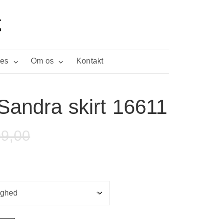
ies
Om os
Kontakt
 Sandra skirt 16611
9,00