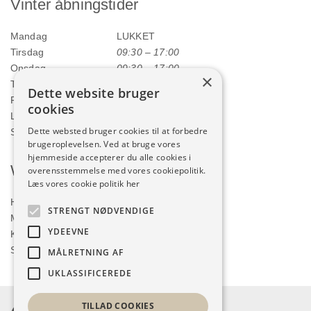
Vinter åbningstider
Mandag
LUKKET
Tirsdag
09:30 – 17:00
Onsdag
09:30 – 17:00
×
Torsdag
09:30 – 17:00
Dette website bruger
Fredag
09:30 – 17:00
cookies
Lørdag
09:00 – 12:00
Dette websted bruger cookies til at forbedre
Søndag
LUKKET
brugeroplevelsen. Ved at bruge vores
hjemmeside accepterer du alle cookies i
Webshop
overensstemmelse med vores cookiepolitik.
Læs vores cookie politik her
Handelsbetingelser
STRENGT NØDVENDIGE
Min konto
YDEEVNE
Kurv
Shop
MÅLRETNING AF
UKLASSIFICEREDE
TILLAD COOKIES