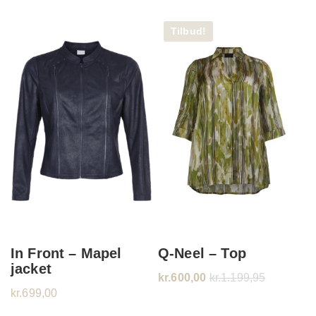
Tilbud!
In Front – Mapel
Q-Neel – Top
jacket
kr.
600,00
kr.
1.199,95
kr.
699,00