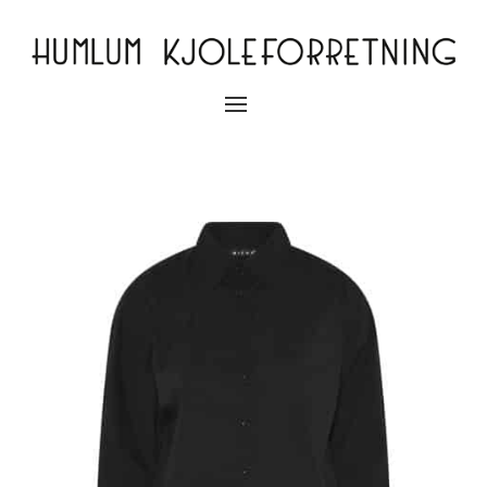
Slå
navigation
til/fra