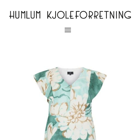
Slå
navigation
til/fra