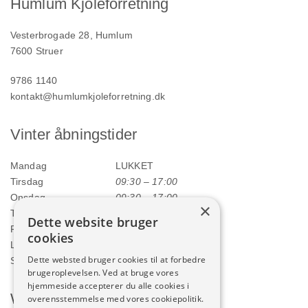
Humlum Kjoleforretning
Vesterbrogade 28, Humlum
7600 Struer
9786 1140
kontakt@humlumkjoleforretning.dk
Vinter åbningstider
Mandag
LUKKET
Tirsdag
09:30 – 17:00
Onsdag
09:30 – 17:00
×
Torsdag
09:30 – 17:00
Dette website bruger
Fredag
09:30 – 17:00
cookies
Lørdag
09:00 – 12:00
Dette websted bruger cookies til at forbedre
Søndag
LUKKET
brugeroplevelsen. Ved at bruge vores
hjemmeside accepterer du alle cookies i
Webshop
overensstemmelse med vores cookiepolitik.