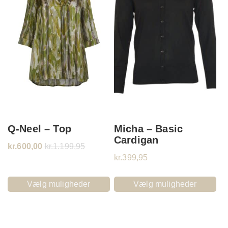
Q-Neel – Top
Micha – Basic
Cardigan
kr.
600,00
kr.
1.199,95
kr.
399,95
Vælg muligheder
Vælg muligheder