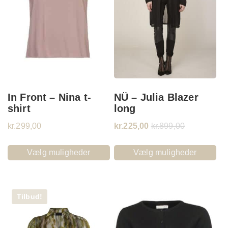
In Front – Nina t-
NÜ – Julia Blazer
shirt
long
kr.
299,00
kr.
225,00
kr.
899,00
Vælg muligheder
Vælg muligheder
Tilbud!