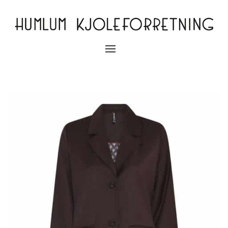
Slå
navigation
til/fra